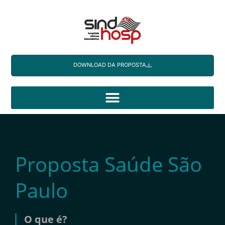
Ir
para
o
conteúdo
DOWNLOAD DA PROPOSTA
Proposta Saúde São
Paulo
O que é?