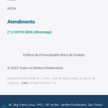
AGO's
Atendimento
(11) 99755-3006 (WhatsApp)
Política de Privacidade
Política de Cookies
© 2025 Todos os Direitos Reservados
SINDICATO DOS HOSP.CL, C.SAU., LAB.DE PESQ. ANAL.CL.DO E. DE
S.PAULO -
CNPJ:
47.436.373/0001-73
Av. Brg. Faria Lima, 1912 - 18º andar - Jardim Paulistano, São Paulo -