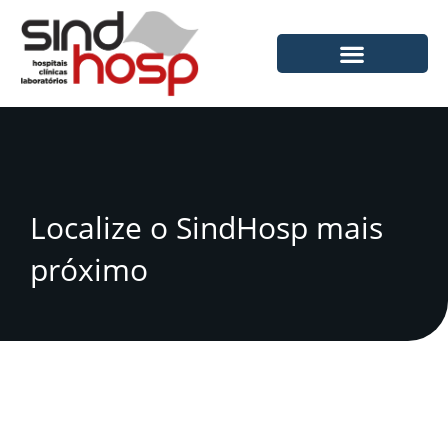
Ir
para
o
conteúdo
Localize o SindHosp mais
próximo