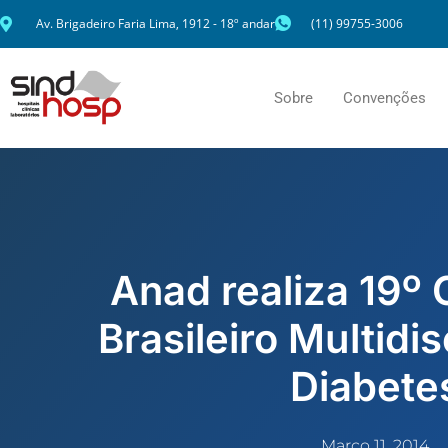
Ir
Av. Brigadeiro Faria Lima, 1912 - 18º andar
(11) 99755-3006
para
o
conteúdo
Sobre
Convenções
Anad realiza 19º
Brasileiro Multidi
Diabete
Março 11, 2014