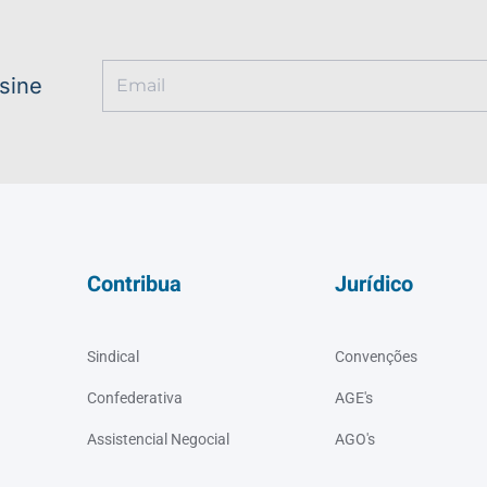
ssine
Contribua
Jurídico
Sindical
Convenções
Confederativa
AGE's
Assistencial Negocial
AGO's