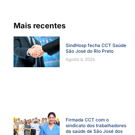
o
b
g
d
e
o
e
r
i
r
k
a
n
-
m
f
Mais recentes
SindHosp fecha CCT Saúde
São José do Rio Preto
Agosto 6, 2026
Firmada CCT com o
sindicato dos trabalhadores
da saúde de São José dos