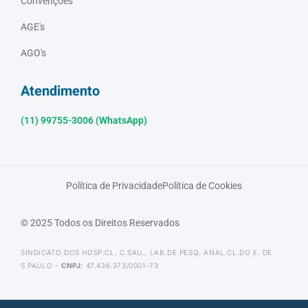
Convenções
AGE's
AGO's
Atendimento
(11) 99755-3006 (WhatsApp)
Política de Privacidade
Política de Cookies
© 2025 Todos os Direitos Reservados
SINDICATO DOS HOSP.CL, C.SAU., LAB.DE PESQ. ANAL.CL.DO E. DE
S.PAULO -
CNPJ:
47.436.373/0001-73