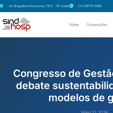
Ir
Av. Brigadeiro Faria Lima, 1912 - 18º andar
(11) 99755-3006
para
o
conteúdo
Sobre
Convenções
Congresso de Gestão
debate sustentabili
modelos de 
Maio 22, 2026