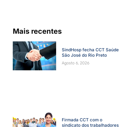
b
u
a
e
t
o
b
g
d
e
o
e
r
i
r
k
a
n
-
m
f
Mais recentes
SindHosp fecha CCT Saúde
São José do Rio Preto
Agosto 6, 2026
Firmada CCT com o
sindicato dos trabalhadores