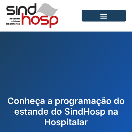
Ir
para
o
conteúdo
Conheça a programação do
estande do SindHosp na
Hospitalar