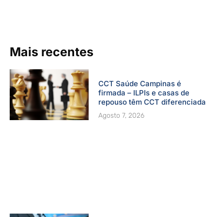
b
u
a
e
t
o
b
g
d
e
o
e
r
i
r
k
a
n
-
m
Mais recentes
f
CCT Saúde Campinas é
firmada – ILPIs e casas de
repouso têm CCT diferenciada
Agosto 7, 2026