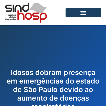
Ir
para
o
conteúdo
Idosos dobram presença
em emergências do estado
de São Paulo devido ao
aumento de doenças