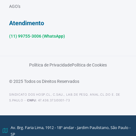
AGO's
Atendimento
(11) 99755-3006 (WhatsApp)
Política de Privacidade
Política de Cookies
© 2025 Todos os Direitos Reservados
SINDICATO DOS HOSP.CL, C.SAU., LAB.DE PESQ. ANAL.CL.DO E. DE
S.PAULO -
CNPJ:
47.436.373/0001-73
Av. Brg. Faria Lima, 1912 - 18º andar - Jardim Paulistano, São Paulo -
SP