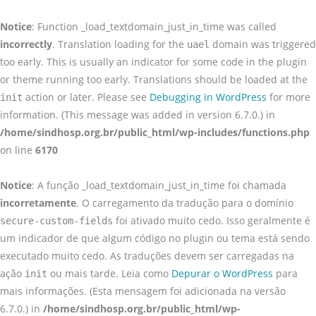
Ir
para
Notice
: Function _load_textdomain_just_in_time was called
o
incorrectly
. Translation loading for the
domain was triggered
uael
conteúdo
too early. This is usually an indicator for some code in the plugin
or theme running too early. Translations should be loaded at the
action or later. Please see
Debugging in WordPress
for more
init
information. (This message was added in version 6.7.0.) in
/home/sindhosp.org.br/public_html/wp-includes/functions.php
on line
6170
Notice
: A função _load_textdomain_just_in_time foi chamada
incorretamente
. O carregamento da tradução para o domínio
foi ativado muito cedo. Isso geralmente é
secure-custom-fields
um indicador de que algum código no plugin ou tema está sendo
executado muito cedo. As traduções devem ser carregadas na
ação
ou mais tarde. Leia como
Depurar o WordPress
para
init
mais informações. (Esta mensagem foi adicionada na versão
6.7.0.) in
/home/sindhosp.org.br/public_html/wp-