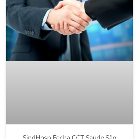
SindHosp Fecha CCT Saúde São