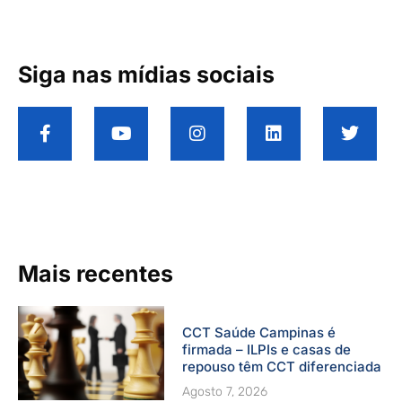
Siga nas mídias sociais
F
Y
I
L
T
a
o
n
i
w
c
u
s
n
i
e
t
t
k
t
b
u
a
e
t
o
b
g
d
e
o
e
r
i
r
k
a
n
-
m
Mais recentes
f
CCT Saúde Campinas é
firmada – ILPIs e casas de
repouso têm CCT diferenciada
Agosto 7, 2026