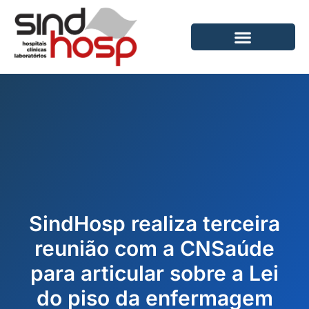
Ir
para
o
conteúdo
SindHosp realiza terceira
reunião com a CNSaúde
para articular sobre a Lei
do piso da enfermagem