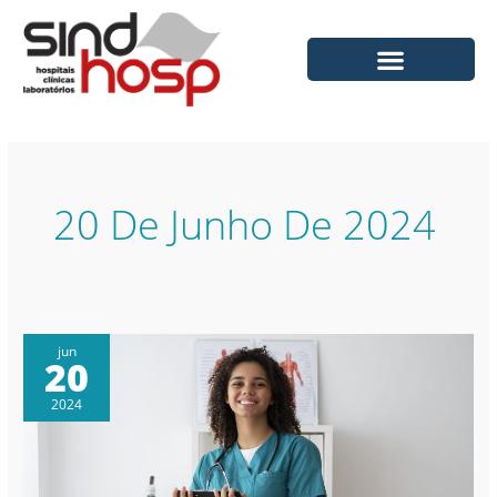
Ir
para
o
conteúdo
20 De Junho De 2024
jun
20
2024