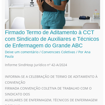
Firmado Termo de Aditamento à CCT
Firmado
Termo
com Sindicato de Auxiliares e Técnicos
de
de Enfermagem do Grande ABC
Aditamento
Deixe um comentário
/
Convencoes Coletivas
/ Por
Ana
à
Paula
CCT
Informe SindHosp Jurídico nº 42-A/2024
com
Sindicato
INFORMA-SE A CELEBRAÇÃO DE TERMO DE ADITAMENTO À
de
CONVENÇÃO
Auxiliares
FIRMADA CONVENÇÃO COLETIVA DE TRABALHO COM O
e
SINDICATO DOS
Técnicos
AUXILIARES DE ENFERMAGEM, TÉCNICOS DE ENFERMAGEM
de