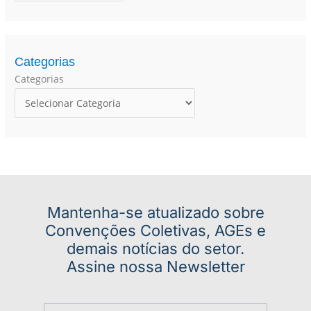
a
r
p
o
Categorias
r
Categorias
:
Mantenha-se atualizado sobre
Convenções Coletivas, AGEs e
demais notícias do setor.
Assine nossa Newsletter