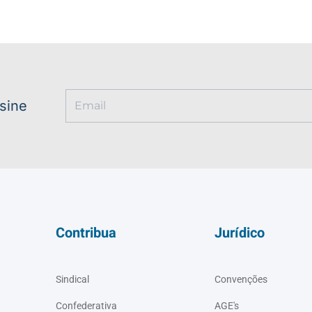
ssine
Contribua
Jurídico
Sindical
Convenções
Confederativa
AGE's