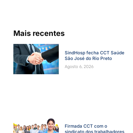
b
u
a
e
t
o
b
g
d
e
o
e
r
i
r
k
a
n
-
m
f
Mais recentes
SindHosp fecha CCT Saúde
São José do Rio Preto
Agosto 6, 2026
Firmada CCT com o
sindicato dos trabalhadores