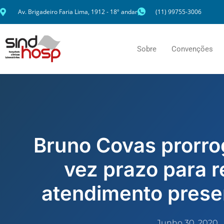
Ir
Av. Brigadeiro Faria Lima, 1912 - 18º andar
(11) 99755-3006
para
o
conteúdo
Sobre
Convenções
Bruno Covas prorr
vez prazo para r
atendimento prese
Junho 30, 2020