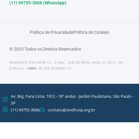
(11) 99755-3006 (WhatsApp)
Política de Privacidade
Política de Cookies
© 2025 Todos os Direitos Reservados
SINDICATO DOS HOSP.CL, C.SAU., LAB.DE PESQ. ANAL.CL.DO E. DE
S.PAULO -
CNPJ:
47.436.373/0001-73
Av. Brg. Faria Lima, 1912 - 18º andar - Jardim Paulistano, São Paulo -
SP
(11) 99755-3006
contato@sindhosp.org.br