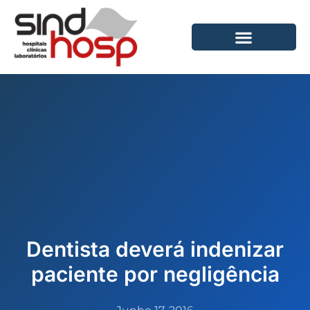
Ir
para
o
conteúdo
Dentista deverá indenizar
paciente por negligência