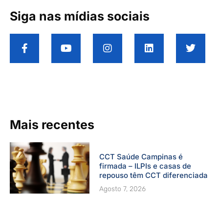
Siga nas mídias sociais
F
Y
I
L
T
a
o
n
i
w
c
u
s
n
i
e
t
t
k
t
b
u
a
e
t
o
b
g
d
e
o
e
r
i
r
k
a
n
-
m
Mais recentes
f
CCT Saúde Campinas é
firmada – ILPIs e casas de
repouso têm CCT diferenciada
Agosto 7, 2026