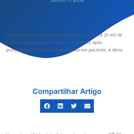
Junho 17, 2016
Uma cirurgiã-dentista foi condenada a pagar R$ 25 mil de
indenização por danos morais e materiais, após
procedimento cirúrgico malsucedido em paciente. A decis
Compartilhar Artigo