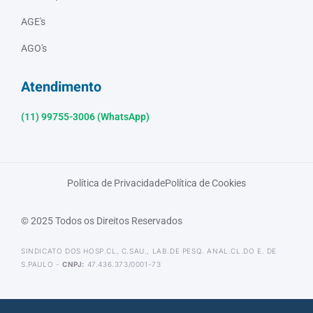
AGE's
AGO's
Atendimento
(11) 99755-3006 (WhatsApp)
Política de Privacidade
Política de Cookies
© 2025 Todos os Direitos Reservados
SINDICATO DOS HOSP.CL, C.SAU., LAB.DE PESQ. ANAL.CL.DO E. DE
S.PAULO -
CNPJ:
47.436.373/0001-73