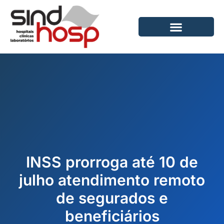
Ir
para
o
conteúdo
INSS prorroga até 10 de
julho atendimento remoto
de segurados e
beneficiários