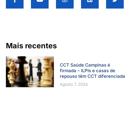
c
u
s
n
i
e
t
t
k
t
b
u
a
e
t
o
b
g
d
e
o
e
r
i
r
k
a
n
-
m
Mais recentes
f
CCT Saúde Campinas é
firmada – ILPIs e casas de
repouso têm CCT diferenciada
Agosto 7, 2026