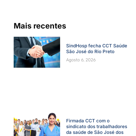
o
b
g
d
e
o
e
r
i
r
k
a
n
-
m
f
Mais recentes
SindHosp fecha CCT Saúde
São José do Rio Preto
Agosto 6, 2026
Firmada CCT com o
sindicato dos trabalhadores
da saúde de São José dos