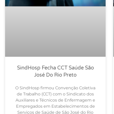
SindHosp Fecha CCT Saúde São
José Do Rio Preto
O SindHosp firmou Convenção Coletiva
de Trabalho (CCT) com o Sindicato dos
Auxiliares e Técnicos de Enfermagem e
Empregados em Estabelecimentos de
Serviços de Saúde de São José do Rio