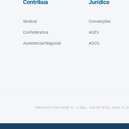
Contribua
Jurídico
Sindical
Convenções
Confederativa
AGE's
Assistencial Negocial
AGO's
SINDICATO DOS HOSP.CL, C.SAU., LAB.DE PESQ. ANAL.CL.D