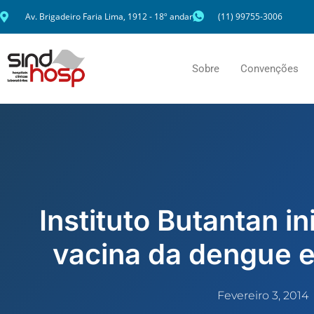
Ir
Av. Brigadeiro Faria Lima, 1912 - 18º andar
(11) 99755-3006
para
o
conteúdo
Sobre
Convenções
Instituto Butantan in
vacina da dengue
Fevereiro 3, 2014