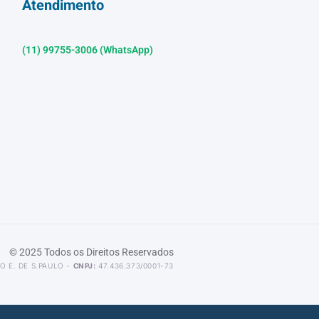
Atendimento
(11) 99755-3006 (WhatsApp)
© 2025 Todos os Direitos Reservados
O E. DE S.PAULO -
CNPJ:
47.436.373/0001-73