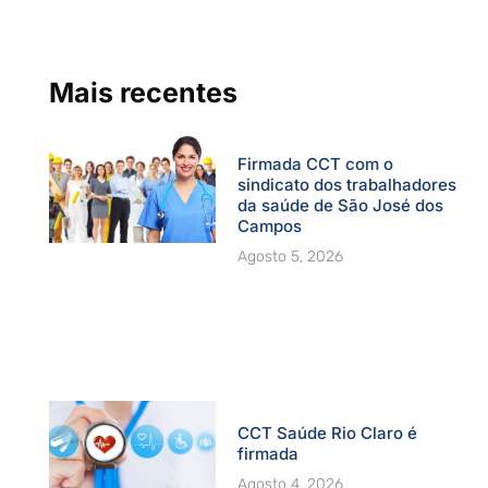
o
b
g
d
e
o
e
r
i
r
k
a
n
-
m
f
Mais recentes
Firmada CCT com o
sindicato dos trabalhadores
da saúde de São José dos
Campos
Agosto 5, 2026
CCT Saúde Rio Claro é
firmada
Agosto 4, 2026