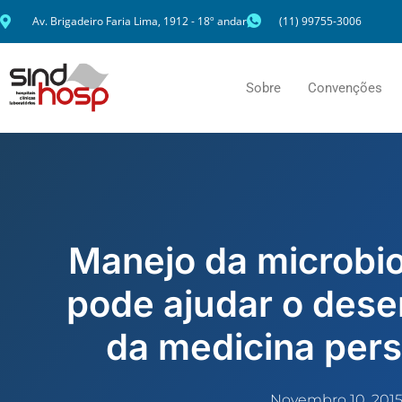
Ir
Av. Brigadeiro Faria Lima, 1912 - 18º andar
(11) 99755-3006
para
o
conteúdo
Sobre
Convenções
Manejo da microbiot
pode ajudar o dese
da medicina pers
Novembro 10, 201