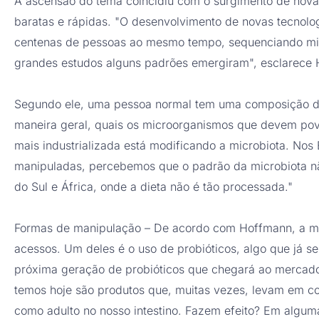
A ascensão do tema coincidiu com o surgimento de nov
baratas e rápidas. "O desenvolvimento de novas tecnol
centenas de pessoas ao mesmo tempo, sequenciando mil
grandes estudos alguns padrões emergiram", esclarece
Segundo ele, uma pessoa normal tem uma composição de
maneira geral, quais os microorganismos que devem povo
mais industrializada está modificando a microbiota. Nos
manipuladas, percebemos que o padrão da microbiota n
do Sul e África, onde a dieta não é tão processada."
Formas de manipulação – De acordo com Hoffmann, a ma
acessos. Um deles é o uso de probióticos, algo que já s
próxima geração de probióticos que chegará ao mercado 
temos hoje são produtos que, muitas vezes, levam em c
como adulto no nosso intestino. Fazem efeito? Em algu