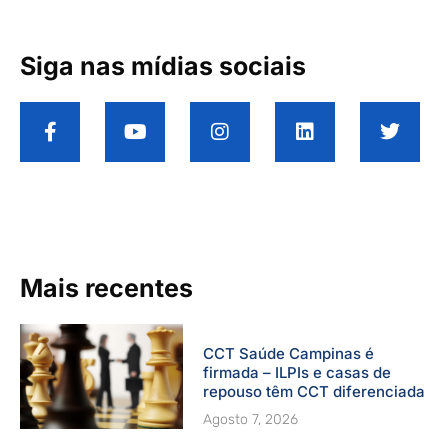
Siga nas mídias sociais
F
Y
I
L
T
a
o
n
i
w
c
u
s
n
i
e
t
t
k
t
b
u
a
e
t
o
b
g
d
e
o
e
r
i
r
k
a
n
-
m
Mais recentes
f
CCT Saúde Campinas é
firmada – ILPIs e casas de
repouso têm CCT diferenciada
Agosto 7, 2026