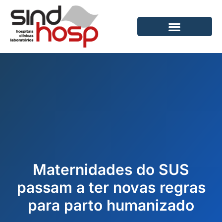
Ir
para
o
conteúdo
Maternidades do SUS
passam a ter novas regras
para parto humanizado