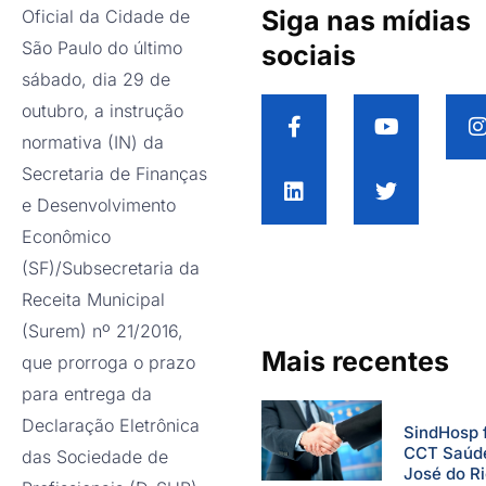
Siga nas mídias
Oficial da Cidade de
São Paulo do último
sociais
sábado, dia 29 de
F
L
Y
T
I
outubro, a instrução
a
i
o
w
normativa (IN) da
c
n
u
i
e
k
t
t
t
Secretaria de Finanças
b
e
u
t
e Desenvolvimento
o
d
b
e
o
i
e
r
r
Econômico
k
n
(SF)/Subsecretaria da
-
f
Receita Municipal
(Surem) nº 21/2016,
Mais recentes
que prorroga o prazo
para entrega da
Declaração Eletrônica
SindHosp 
CCT Saúd
das Sociedade de
José do Ri