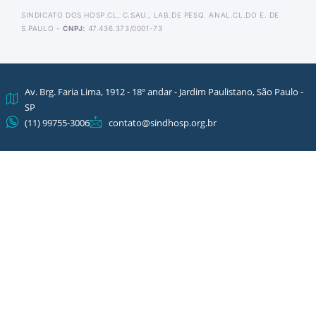
SINDICATO DOS HOSP.CL, C.SAU., LAB.DE PESQ. ANAL.CL.DO E. DE
S.PAULO -
CNPJ:
47.436.373/0001-73
Av. Brg. Faria Lima, 1912 - 18º andar - Jardim Paulistano, São Paulo -
SP
(11) 99755-3006
contato@sindhosp.org.br