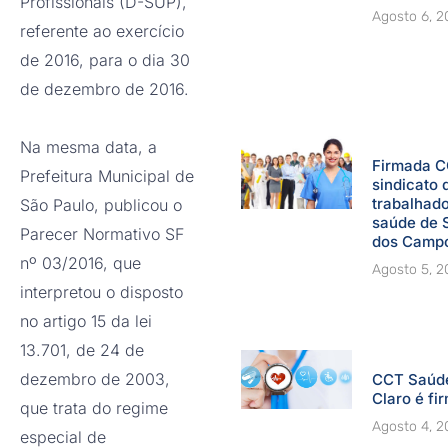
Profissionais (D-SUP),
Agosto 6, 
referente ao exercício
de 2016, para o dia 30
de dezembro de 2016.
Na mesma data, a
Firmada C
Prefeitura Municipal de
sindicato 
trabalhad
São Paulo, publicou o
saúde de 
Parecer Normativo SF
dos Camp
nº 03/2016, que
Agosto 5, 
interpretou o disposto
no artigo 15 da lei
13.701, de 24 de
dezembro de 2003,
CCT Saúde
Claro é fi
que trata do regime
Agosto 4, 
especial de