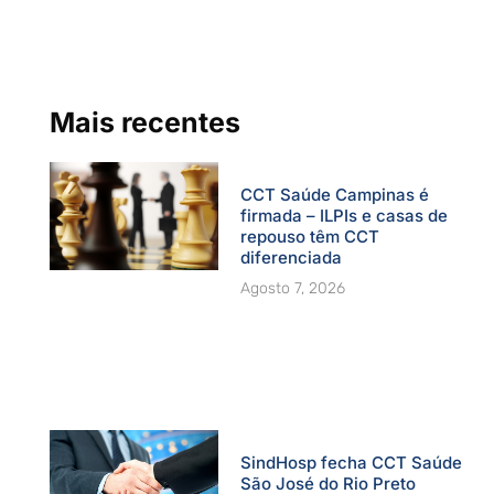
b
u
a
e
t
o
b
g
d
e
o
e
r
i
r
k
a
n
-
m
f
Mais recentes
CCT Saúde Campinas é
firmada – ILPIs e casas de
repouso têm CCT
diferenciada
Agosto 7, 2026
SindHosp fecha CCT Saúde
São José do Rio Preto