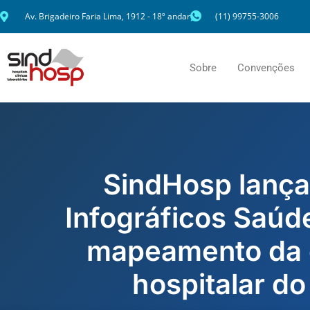
Ir
Av. Brigadeiro Faria Lima, 1912 - 18º andar
(11) 99755-3006
para
o
conteúdo
Sobre
Convenções
SindHosp lança
Infográficos Saúd
mapeamento da 
hospitalar do