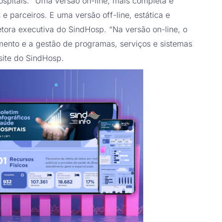
ospitais. “Uma versão on-line, mais completa e
 e parceiros. E uma versão off-line, estática e
retora executiva do SindHosp. “Na versão on-line, o
amento e a gestão de programas, serviços e sistemas
 site do SindHosp.