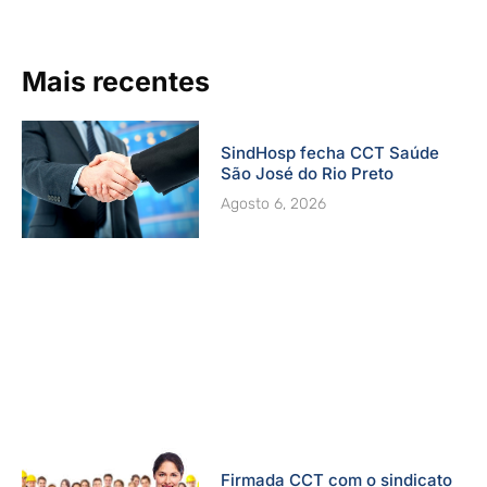
o
e
r
i
r
k
a
n
-
m
Mais recentes
f
SindHosp fecha CCT Saúde
São José do Rio Preto
Agosto 6, 2026
Firmada CCT com o sindicato