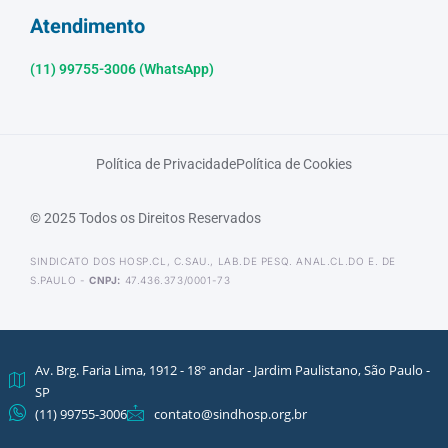
Atendimento
(11) 99755-3006 (WhatsApp)
Política de Privacidade
Política de Cookies
© 2025 Todos os Direitos Reservados
SINDICATO DOS HOSP.CL, C.SAU., LAB.DE PESQ. ANAL.CL.DO E. DE
S.PAULO -
CNPJ:
47.436.373/0001-73
Av. Brg. Faria Lima, 1912 - 18º andar - Jardim Paulistano, São Paulo -
SP
(11) 99755-3006
contato@sindhosp.org.br