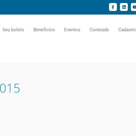
F
L
a
i
c
n
e
k
t
b
e
o
d
o
i
Seu boleto
Benefícios
Eventos
Conteúdo
Cadastr
k
n
-
f
2015