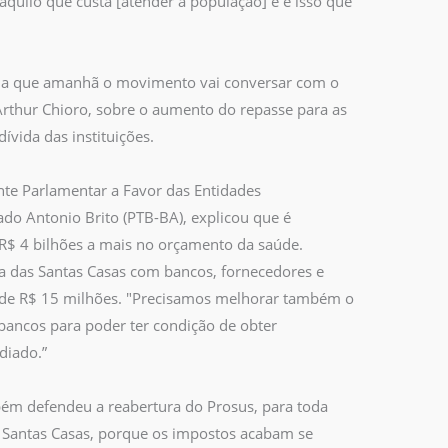
aquilo que custa [atender a população] e é isso que
nda que amanhã o movimento vai conversar com o
Arthur Chioro, sobre o aumento do repasse para as
dívida das instituições.
nte Parlamentar a Favor das Entidades
ado Antonio Brito (PTB-BA), explicou que é
 R$ 4 bilhões a mais no orçamento da saúde.
da das Santas Casas com bancos, fornecedores e
 de R$ 15 milhões. "Precisamos melhorar também o
ancos para poder ter condição de obter
diado.”
ém defendeu a reabertura do Prosus, para toda
as Santas Casas, porque os impostos acabam se