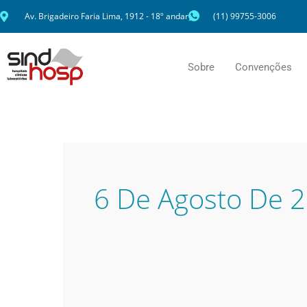
Ir
Av. Brigadeiro Faria Lima, 1912 - 18º andar
(11) 99755-3006
para
o
conteúdo
Sobre
Convenções
6 De Agosto De 