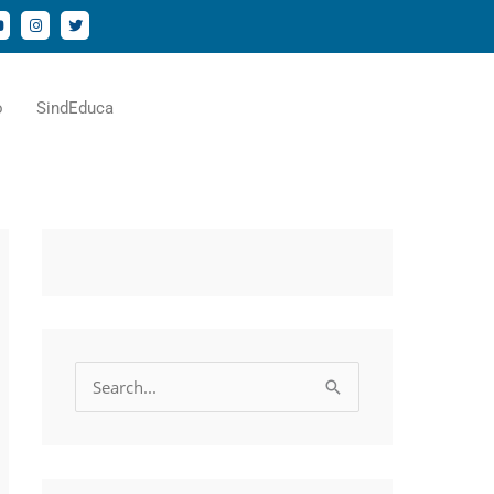
Y
I
T
o
n
w
u
s
i
t
t
u
a
t
b
g
e
e
r
r
o
SindEduca
a
m
P
e
s
q