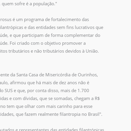
, quem sofre é a população."
Prosus é um programa de fortalecimento das
ilantrópicas e das entidades sem fins lucrativos que
aúde, e que participam de forma complementar do
úde. Foi criado com o objetivo promover a
tos tributários e não tributários devidos à União.
dente da Santa Casa de Misericórdia de Ourinhos,
Paulo, afirmou que há mais de dez anos não é
do SUS e que, por conta disso, mais de 1.700
alidas e com dívidas, que se somadas, chegam a R$
rno tem que olhar com mais carinho para esse
idades, que fazem realmente filantropia no Brasil".
utados e representantes das entidades filantrópicas