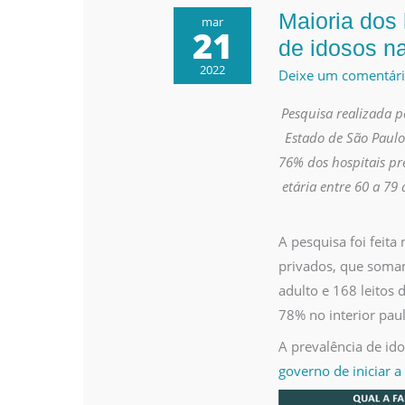
Maioria dos 
Maioria
mar
21
dos
de idosos n
hospitais
2022
Deixe um comentár
relata
Pesquisa realizada p
predominância
Estado de São Paulo
de
76% dos hospitais pr
idosos
etária entre 60 a 7
nas
UTIs
Covid
A pesquisa foi feit
privados, que somam
adulto e 168 leitos 
78% no interior paul
A prevalência de ido
governo de iniciar a