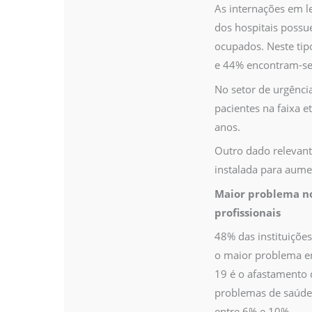
As internações em l
dos hospitais possu
ocupados. Neste tip
e 44% encontram-se 
No setor de urgênci
pacientes na faixa e
anos.
Outro dado relevan
instalada para aumen
Maior problema no
profissionais
48% das instituiçõ
o maior problema e
19 é o afastamento 
problemas de saúde
entre 6% e 10%.