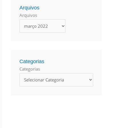
u
Arquivos
Arquivos
i
s
a
r
p
o
Categorias
r
Categorias
: