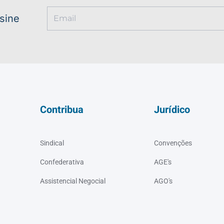
ssine
Contribua
Jurídico
Sindical
Convenções
Confederativa
AGE's
Assistencial Negocial
AGO's