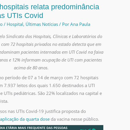
hospitais relata predominância
as UTIs Covid
io
/
Hospital
,
Últimas Notícias
/ Por
Ana Paula
elo Sindicato dos Hospitais, Clínicas e Laboratórios do
 com 72 hospitais privados no estado detecta que em
edominam pacientes internados em UTI Covid na faixa
9 anos e 12% informam ocupação de UTI com pacientes
acima de 80 anos
.
a no período de 07 a 14 de março com 72 hospitais
 7.937 leitos dos quais 1.650 destinados a UTI
de UTIs pediátricas. São 22% localizados na capital e
ista.
sos nas UTIs Covid-19 justifica proposta do
 aplicação da quarta dose
da vacina nesse público.