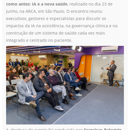
futuro
como antes: IA e a nova saúde
, realizado no dia 23 de
da
junho, na ARCA, em São Paulo. O encontro reuniu
jornada
executivos, gestores e especialistas para discutir os
do
impactos da IA na assistência, na governança clínica e na
paciente
construção de um sistema de saúde cada vez mais
e
integrado e centrado no paciente.
da
governança
clínica
A abertura do evento foi conduzida por
Francisco Balestrin
,