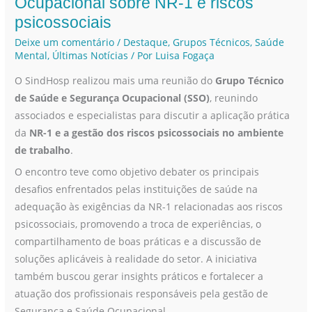
Ocupacional sobre NR-1 e riscos
do
psicossociais
Grupo
Deixe um comentário
/
Destaque
,
Grupos Técnicos
,
Saúde
Técnico
Mental
,
Últimas Notícias
/ Por
Luisa Fogaça
de
O SindHosp realizou mais uma reunião do
Grupo Técnico
Saúde
de Saúde e Segurança Ocupacional (SSO)
, reunindo
e
associados e especialistas para discutir a aplicação prática
Segurança
da
NR-1 e a gestão dos riscos psicossociais no ambiente
Ocupacional
de trabalho
.
sobre
NR-
O encontro teve como objetivo debater os principais
1
desafios enfrentados pelas instituições de saúde na
e
adequação às exigências da NR-1 relacionadas aos riscos
riscos
psicossociais, promovendo a troca de experiências, o
psicossociais
compartilhamento de boas práticas e a discussão de
soluções aplicáveis à realidade do setor. A iniciativa
também buscou gerar insights práticos e fortalecer a
atuação dos profissionais responsáveis pela gestão de
Segurança e Saúde Ocupacional.