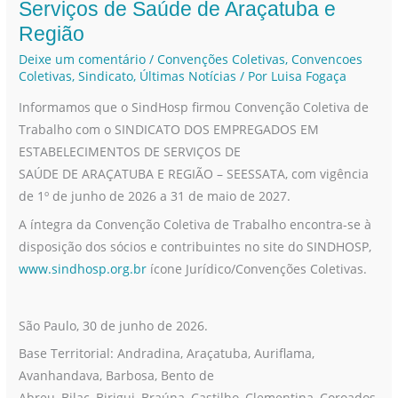
com
Serviços de Saúde de Araçatuba e
o
Região
Sindicato
Deixe um comentário
/
Convenções Coletivas
,
Convencoes
dos
Coletivas
,
Sindicato
,
Últimas Notícias
/ Por
Luisa Fogaça
Empregados
Informamos que o SindHosp firmou Convenção Coletiva de
em
Trabalho com o SINDICATO DOS EMPREGADOS EM
Estabelecimentos
ESTABELECIMENTOS DE SERVIÇOS DE
de
SAÚDE DE ARAÇATUBA E REGIÃO – SEESSATA, com vigência
Serviços
de 1º de junho de 2026 a 31 de maio de 2027.
de
Saúde
A íntegra da Convenção Coletiva de Trabalho encontra-se à
de
disposição dos sócios e contribuintes no site do SINDHOSP,
Araçatuba
www.sindhosp.org.br
ícone Jurídico/Convenções Coletivas.
e
Região
São Paulo, 30 de junho de 2026.
Base Territorial: Andradina, Araçatuba, Auriflama,
Avanhandava, Barbosa, Bento de
Abreu, Bilac, Birigui, Braúna, Castilho, Clementina, Coroados,