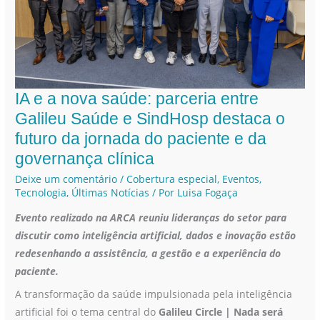
IA e a nova saúde: parceria entre
IA
e
Galileu Saúde e SindHosp destaca o
a
futuro da jornada do paciente e da
nova
governança clínica
saúde:
Deixe um comentário
/
Cobertura especial
,
Eventos
,
parceria
Tecnologia
,
Últimas Notícias
/ Por
Luisa Fogaça
entre
Evento realizado na ARCA reuniu lideranças do setor para
Galileu
discutir como inteligência artificial, dados e inovação estão
Saúde
redesenhando a assistência, a gestão e a experiência do
e
paciente.
SindHosp
destaca
A transformação da saúde impulsionada pela inteligência
o
artificial foi o tema central do
Galileu Circle | Nada será