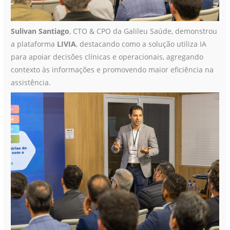
Sulivan Santiago
, CTO & CPO da Galileu Saúde, demonstrou
a plataforma
LIVIA
, destacando como a solução utiliza IA
para apoiar decisões clínicas e operacionais, agregando
contexto às informações e promovendo maior eficiência na
assistência.