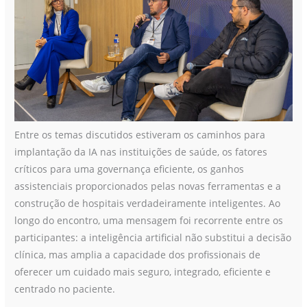
Entre os temas discutidos estiveram os caminhos para
implantação da IA nas instituições de saúde, os fatores
críticos para uma governança eficiente, os ganhos
assistenciais proporcionados pelas novas ferramentas e a
construção de hospitais verdadeiramente inteligentes. Ao
longo do encontro, uma mensagem foi recorrente entre os
participantes: a inteligência artificial não substitui a decisão
clínica, mas amplia a capacidade dos profissionais de
oferecer um cuidado mais seguro, integrado, eficiente e
centrado no paciente.