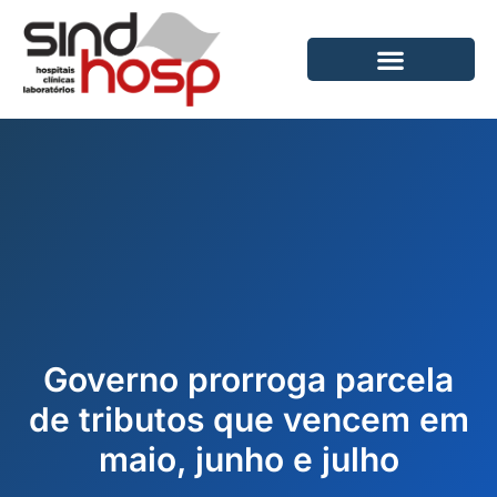
Ir
para
o
conteúdo
Governo prorroga parcela
de tributos que vencem em
maio, junho e julho