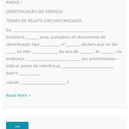
ANEXO I
(IDENTIFICAÇÃO DO SERVIÇO)
TERMO DE RELATO CIRCUNSTANCIADO
Eu, ____________________________________________________,
brasileira, _______ anos, portadora do documento de
identificação tipo ___________, nº________, declaro que no dia
_____, do mês _______________ do ano de ________, às ________, no
endereço ________________________________ (ou proximidades –
indicar ponto de referência) ______________________________,
bairro ____________,
cidade __________________________, f
Read More »
set