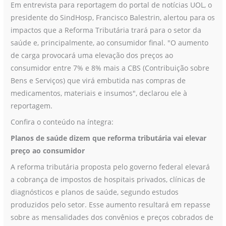
Em entrevista para reportagem do portal de notícias UOL, o
aumento
presidente do SindHosp, Francisco Balestrin, alertou para os
de
impactos que a Reforma Tributária trará para o setor da
preços
saúde e, principalmente, ao consumidor final. "O aumento
ao
de carga provocará uma elevação dos preços ao
consumidor
consumidor entre 7% e 8% mais a CBS (Contribuição sobre
da
Bens e Serviços) que virá embutida nas compras de
saúde
medicamentos, materiais e insumos", declarou ele à
reportagem.
Confira o conteúdo na íntegra:
Planos de saúde dizem que reforma tributária vai elevar
preço ao consumidor
A reforma tributária proposta pelo governo federal elevará
a cobrança de impostos de hospitais privados, clínicas de
diagnósticos e planos de saúde, segundo estudos
produzidos pelo setor. Esse aumento resultará em repasse
sobre as mensalidades dos convênios e preços cobrados de