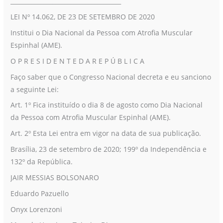
_____________________________________
Muscular
LEI Nº 14.062, DE 23 DE SETEMBRO DE 2020
Espinhal
Institui o Dia Nacional da Pessoa com Atrofia Muscular
Espinhal (AME).
O P R E S I D E N T E D A R E P Ú B L I C A
Faço saber que o Congresso Nacional decreta e eu sanciono
a seguinte Lei:
Art. 1º Fica instituído o dia 8 de agosto como Dia Nacional
da Pessoa com Atrofia Muscular Espinhal (AME).
Art. 2º Esta Lei entra em vigor na data de sua publicação.
Brasília, 23 de setembro de 2020; 199º da Independência e
132º da República.
JAIR MESSIAS BOLSONARO
Eduardo Pazuello
Onyx Lorenzoni