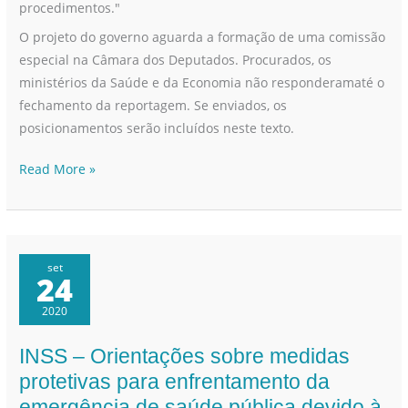
procedimentos."
O projeto do governo aguarda a formação de uma comissão
especial na Câmara dos Deputados. Procurados, os
ministérios da Saúde e da Economia não responderamaté o
fechamento da reportagem. Se enviados, os
posicionamentos serão incluídos neste texto.
Read More »
set
24
2020
INSS – Orientações sobre medidas
INSS
–
protetivas para enfrentamento da
Orientações
emergência de saúde pública devido à