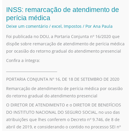
INSS: remarcação de atendimento de
INSS:
remarcação
perícia médica
de
Deixe um comentário
/
excel
,
Impostos
/ Por
Ana Paula
atendimento
Foi publicada no DOU, a Portaria Conjunta nº 16/2020 que
de
dispõe sobre remarcação de atendimento de perícia médica
perícia
por ocasião do retorno gradual do atendimento presencial
médica
Confira a íntegra:
_____________________________
PORTARIA CONJUNTA Nº 16, DE 18 DE SETEMBRO DE 2020
Remarcação de atendimento de perícia médica por ocasião
do retorno gradual do atendimento presencial
O DIRETOR DE ATENDIMENTO e o DIRETOR DE BENEFÍCIOS
DO INSTITUTO NACIONAL DO SEGURO SOCIAL, no uso das
atribuições que lhes conferem o Decreto nº 9.746, de 8 de
abril de 2019, e considerando o contido no processo SEI nº