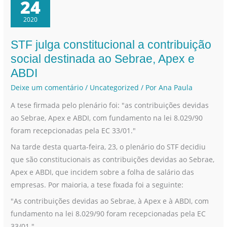
24
2020
STF julga constitucional a contribuição
STF
julga
social destinada ao Sebrae, Apex e
constitucional
ABDI
a
Deixe um comentário
/
Uncategorized
/ Por
Ana Paula
contribuição
A tese firmada pelo plenário foi: "as contribuições devidas
social
ao Sebrae, Apex e ABDI, com fundamento na lei 8.029/90
destinada
foram recepcionadas pela EC 33/01."
ao
Sebrae,
Na tarde desta quarta-feira, 23, o plenário do STF decidiu
Apex
que são constitucionais as contribuições devidas ao Sebrae,
e
Apex e ABDI, que incidem sobre a folha de salário das
ABDI
empresas. Por maioria, a tese fixada foi a seguinte:
"As contribuições devidas ao Sebrae, à Apex e à ABDI, com
fundamento na lei 8.029/90 foram recepcionadas pela EC
33/01."