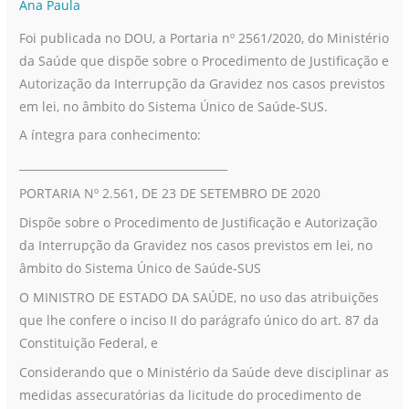
Ana Paula
da
Foi publicada no DOU, a Portaria nº 2561/2020, do Ministério
interrupção
da Saúde que dispõe sobre o Procedimento de Justificação e
de
Autorização da Interrupção da Gravidez nos casos previstos
gravidez
em lei, no âmbito do Sistema Único de Saúde-SUS.
nos
A íntegra para conhecimento:
casos
previstos
______________________________________
em
PORTARIA Nº 2.561, DE 23 DE SETEMBRO DE 2020
Lei
Dispõe sobre o Procedimento de Justificação e Autorização
no
da Interrupção da Gravidez nos casos previstos em lei, no
SUS
âmbito do Sistema Único de Saúde-SUS
O MINISTRO DE ESTADO DA SAÚDE, no uso das atribuições
que lhe confere o inciso II do parágrafo único do art. 87 da
Constituição Federal, e
Considerando que o Ministério da Saúde deve disciplinar as
medidas assecuratórias da licitude do procedimento de