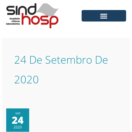
Ir
para
o
conteúdo
24 De Setembro De
2020
set
24
2020