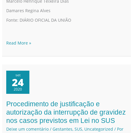
Marcelo Henrique Teixeira Dias
Damares Regina Alves
Fonte: DIÁRIO OFICIAL DA UNIÃO
Read More »
set
24
2020
Procedimento de justificação e
Procedimento
de
autorização da interrupção de gravidez
justificação
nos casos previstos em Lei no SUS
e
Deixe um comentário
/
Gestantes
,
SUS
,
Uncategorized
/ Por
autorização