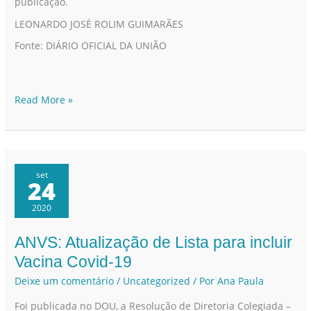
publicação.
LEONARDO JOSÉ ROLIM GUIMARÃES
Fonte: DIÁRIO OFICIAL DA UNIÃO
Read More »
set
24
2020
ANVS: Atualização de Lista para incluir
ANVS:
Atualização
Vacina Covid-19
de
Deixe um comentário
/
Uncategorized
/ Por
Ana Paula
Lista
Foi publicada no DOU, a Resolução de Diretoria Colegiada –
para