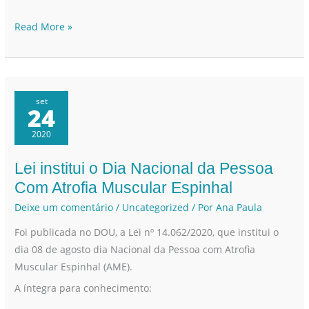
Read More »
set
24
2020
Lei institui o Dia Nacional da Pessoa
Lei
institui
Com Atrofia Muscular Espinhal
o
Deixe um comentário
/
Uncategorized
/ Por
Ana Paula
Dia
Foi publicada no DOU, a Lei nº 14.062/2020, que institui o
Nacional
dia 08 de agosto dia Nacional da Pessoa com Atrofia
da
Muscular Espinhal (AME).
Pessoa
Com
A íntegra para conhecimento:
Atrofia