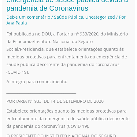
sobre
pandemia de Coronavírus
medidas
Deixe um comentário
/
Saúde Pública
,
Uncategorized
/ Por
protetivas
Ana Paula
para
Foi publicada no DOU, a Portaria nº 933/2020, do Ministério
enfrentamento
da Economia/Instituto Nacional do Seguro
da
Social/Presidência, que estabelece orientações quanto às
emergência
medidas protetivas para enfrentamento da emergência de
de
saúde pública decorrente da pandemia do coronavírus
saúde
(COVID 19).
pública
devido
A íntegra para conhecimento:
à
______________________________________
pandemia
PORTARIA Nº 933, DE 14 DE SETEMBRO DE 2020
de
Estabelece orientações quanto às medidas protetivas para
Coronavírus
enfrentamento da emergência de saúde pública decorrente
da pandemia do coronavírus (COVID 19).
O PRESIDENTE DO INSTITUTO NACIONAL DO SEGURO