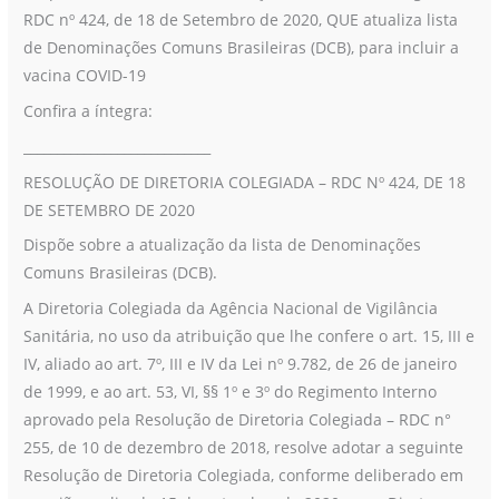
RDC nº 424, de 18 de Setembro de 2020, QUE atualiza lista
incluir
de Denominações Comuns Brasileiras (DCB), para incluir a
Vacina
vacina COVID-19
Covid-
19
Confira a íntegra:
____________________________
RESOLUÇÃO DE DIRETORIA COLEGIADA – RDC Nº 424, DE 18
DE SETEMBRO DE 2020
Dispõe sobre a atualização da lista de Denominações
Comuns Brasileiras (DCB).
A Diretoria Colegiada da Agência Nacional de Vigilância
Sanitária, no uso da atribuição que lhe confere o art. 15, III e
IV, aliado ao art. 7º, III e IV da Lei nº 9.782, de 26 de janeiro
de 1999, e ao art. 53, VI, §§ 1º e 3º do Regimento Interno
aprovado pela Resolução de Diretoria Colegiada – RDC n°
255, de 10 de dezembro de 2018, resolve adotar a seguinte
Resolução de Diretoria Colegiada, conforme deliberado em