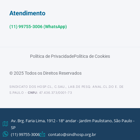
Atendimento
(11) 99755-3006 (WhatsApp)
Política de Privacidade
Política de Cookies
© 2025 Todos os Direitos Reservados
SINDICATO DOS HOSP.CL, C.SAU., LAB.DE PESQ. ANAL.CL.DO E. DE
S.PAULO -
CNPJ:
47.436.373/0001-73
Av. Brg. Faria Lima, 1912 - 18º andar - Jardim Paulistano, São Paulo -
SP
(11) 99755-3006
contato@sindhosp.org.br