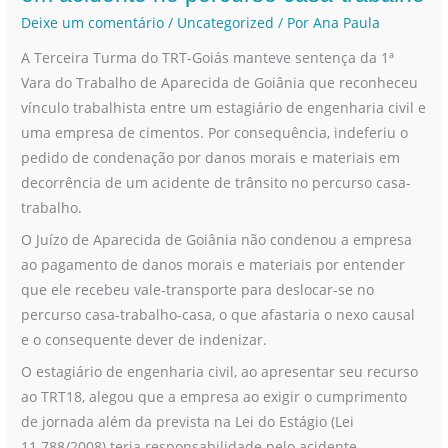
nexo
Deixe um comentário
/
Uncategorized
/ Por
Ana Paula
de
A Terceira Turma do TRT-Goiás manteve sentença da 1ª
causalidade
Vara do Trabalho de Aparecida de Goiânia que reconheceu
em
vínculo trabalhista entre um estagiário de engenharia civil e
acidente
uma empresa de cimentos. Por consequência, indeferiu o
no
pedido de condenação por danos morais e materiais em
percurso
decorrência de um acidente de trânsito no percurso casa-
casa-
trabalho.
trabalho
O Juízo de Aparecida de Goiânia não condenou a empresa
ao pagamento de danos morais e materiais por entender
que ele recebeu vale-transporte para deslocar-se no
percurso casa-trabalho-casa, o que afastaria o nexo causal
e o consequente dever de indenizar.
O estagiário de engenharia civil, ao apresentar seu recurso
ao TRT18, alegou que a empresa ao exigir o cumprimento
de jornada além da prevista na Lei do Estágio (Lei
11.788/2008) teria responsabilidade pelo acidente