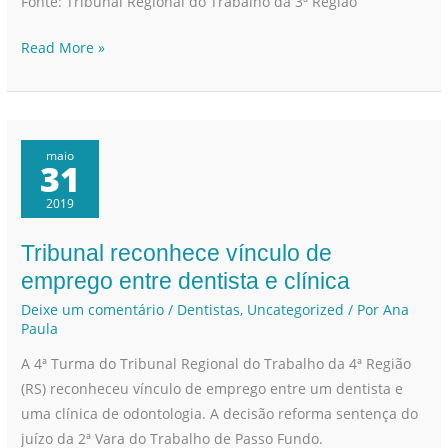
Fonte: Tribunal Regional do Trabalho da 3ª Região
Read More »
maio
31
2019
Tribunal reconhece vínculo de
Tribunal
reconhece
emprego entre dentista e clínica
vínculo
Deixe um comentário
/
Dentistas
,
Uncategorized
/ Por
Ana
de
Paula
emprego
A 4ª Turma do Tribunal Regional do Trabalho da 4ª Região
entre
(RS) reconheceu vínculo de emprego entre um dentista e
dentista
uma clínica de odontologia. A decisão reforma sentença do
e
juízo da 2ª Vara do Trabalho de Passo Fundo.