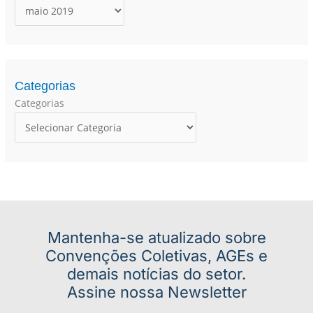
s
a
r
p
o
Categorias
r
Categorias
:
Mantenha-se atualizado sobre
Convenções Coletivas, AGEs e
demais notícias do setor.
Assine nossa Newsletter