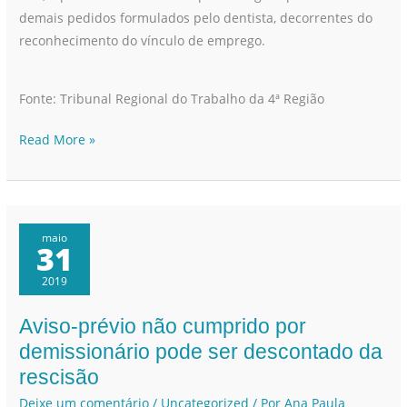
demais pedidos formulados pelo dentista, decorrentes do
reconhecimento do vínculo de emprego.
Fonte: Tribunal Regional do Trabalho da 4ª Região
Read More »
maio
31
2019
Aviso-prévio não cumprido por
Aviso-
prévio
demissionário pode ser descontado da
não
rescisão
cumprido
Deixe um comentário
/
Uncategorized
/ Por
Ana Paula