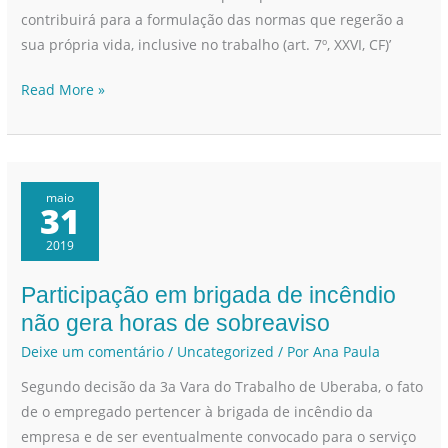
contribuirá para a formulação das normas que regerão a
sua própria vida, inclusive no trabalho (art. 7º, XXVI, CF)’
Read More »
maio
31
2019
Participação em brigada de incêndio
Participação
em
não gera horas de sobreaviso
brigada
Deixe um comentário
/
Uncategorized
/ Por
Ana Paula
de
Segundo decisão da 3a Vara do Trabalho de Uberaba, o fato
incêndio
de o empregado pertencer à brigada de incêndio da
não
empresa e de ser eventualmente convocado para o serviço
gera