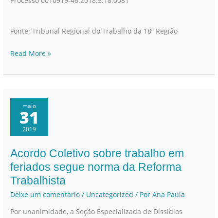
Processo 0010919-46.2018.5.18.0081
Fonte: Tribunal Regional do Trabalho da 18ª Região
Read More »
maio
31
2019
Acordo Coletivo sobre trabalho em
Acordo
Coletivo
feriados segue norma da Reforma
sobre
Trabalhista
trabalho
Deixe um comentário
/
Uncategorized
/ Por
Ana Paula
em
Por unanimidade, a Seção Especializada de Dissídios
feriados