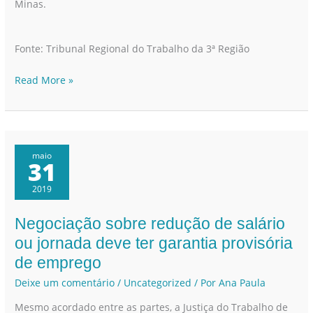
Minas.
Fonte: Tribunal Regional do Trabalho da 3ª Região
Read More »
maio
31
2019
Negociação sobre redução de salário
Negociação
sobre
ou jornada deve ter garantia provisória
redução
de emprego
de
Deixe um comentário
/
Uncategorized
/ Por
Ana Paula
salário
Mesmo acordado entre as partes, a Justiça do Trabalho de
ou