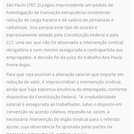
São Paulo (TRT-2) julgou improcedente um pedido de
jornada
homologação de transação extrajudicial envolvendo
deve
redução de carga horária e de salário de jornalistas e
ter
radialistas. Isso porque esse tipo de acordo é
garantia
expressamente vedado pela Constituição Federal e pela
provisória
CLT, uma vez que não foi observada a intervenção sindical
de
obrigatória e nem mesmo assegurada a contrapartida aos
emprego
empregados. A decisão foi da juíza do trabalho Ana Paula
Freire Rojas.
Para que seja possível a alteração salarial que importe em
redução de valor, é imprescindível a intervenção sindical,
ainda que haja expressa anuência do empregado, conforme
dispositivo da Constituição Federal. "A irredutibilidade
salarial é assegurada ao trabalhador, salvo o disposto em
convenção ou acordo coletivo, impondo-se, assim, a
necessária intervenção do órgão sindical para o referido
ajuste, cuja observância foi ignorada pelas partes na