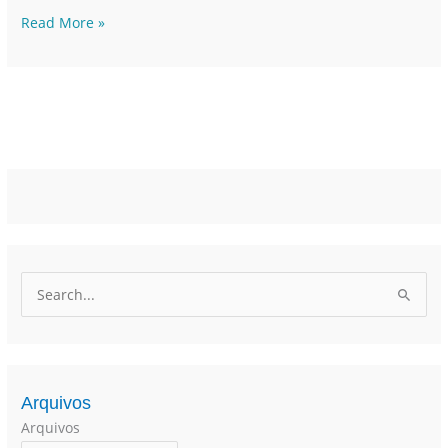
Read More »
P
e
s
q
Arquivos
u
Arquivos
i