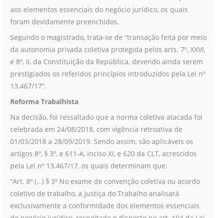
aos elementos essenciais do negócio jurídico, os quais
foram devidamente preenchidos.
Segundo o magistrado, trata-se de “transação feita por meio
da autonomia privada coletiva protegida pelos arts. 7º, XXVI,
e 8º, II, da Constituição da República, devendo ainda serem
prestigiados os referidos princípios introduzidos pela Lei nº
13.467/17”.
Reforma Trabalhista
Na decisão, foi ressaltado que a norma coletiva atacada foi
celebrada em 24/08/2018, com vigência retroativa de
01/03/2018 a 28/09/2019. Sendo assim, são aplicáveis os
artigos 8º, § 3º, e 611-A, inciso XI, e 620 da CLT, acrescidos
pela Lei nº 13.467/17, os quais determinam que:
“Art. 8º (…) § 3º No exame de convenção coletiva ou acordo
coletivo de trabalho, a Justiça do Trabalho analisará
exclusivamente a conformidade dos elementos essenciais
do negócio jurídico, respeitado o disposto no art. 104 da Lei