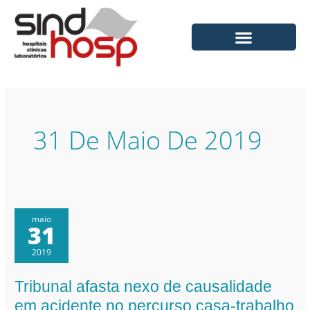
Ir
para
o
conteúdo
31 De Maio De 2019
maio
31
2019
Tribunal afasta nexo de causalidade
Tribunal
afasta
em acidente no percurso casa-trabalho