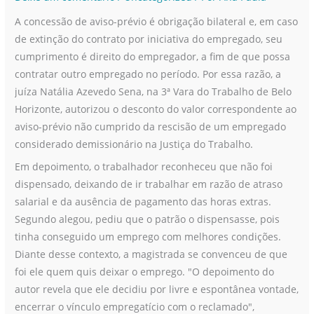
por
A concessão de aviso-prévio é obrigação bilateral e, em caso
demissionário
de extinção do contrato por iniciativa do empregado, seu
pode
cumprimento é direito do empregador, a fim de que possa
ser
contratar outro empregado no período. Por essa razão, a
descontado
juíza Natália Azevedo Sena, na 3ª Vara do Trabalho de Belo
da
Horizonte, autorizou o desconto do valor correspondente ao
rescisão
aviso-prévio não cumprido da rescisão de um empregado
considerado demissionário na Justiça do Trabalho.
Em depoimento, o trabalhador reconheceu que não foi
dispensado, deixando de ir trabalhar em razão de atraso
salarial e da ausência de pagamento das horas extras.
Segundo alegou, pediu que o patrão o dispensasse, pois
tinha conseguido um emprego com melhores condições.
Diante desse contexto, a magistrada se convenceu de que
foi ele quem quis deixar o emprego. "O depoimento do
autor revela que ele decidiu por livre e espontânea vontade,
encerrar o vínculo empregatício com o reclamado",